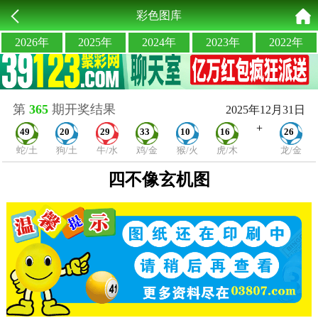
彩色图库
2026年
2025年
2024年
2023年
2022年
第
365
期开奖结果
2025年12月31日
+
49
20
29
33
10
16
26
蛇/土
狗/土
牛/水
鸡/金
猴/火
虎/木
龙/金
四不像玄机图