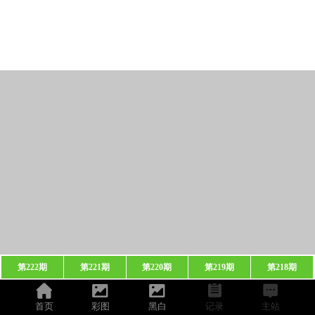
第222期
第221期
第220期
第219期
第218期
首页
彩图
黑白
记录
主站