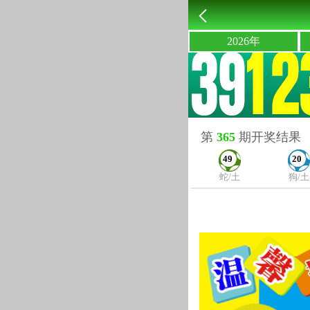
2026年
第
365
期开奖结果
49
20
蛇/土
狗/土