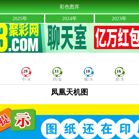
彩色图库
2025年
2024年
2023年
29
33
10
16
牛/水
鸡/金
猴/火
虎/木
凤凰天机图