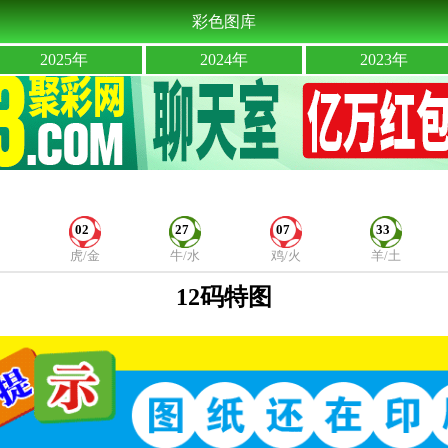
彩色图库
2025年
2024年
2023年
02
27
07
33
虎/金
牛/水
鸡/火
羊/土
12码特图