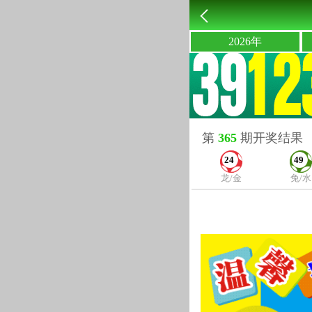
2026年
第
365
期开奖结果
24
49
龙/金
兔/水