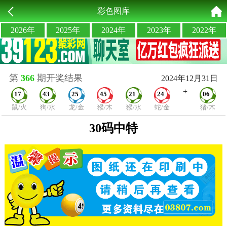
彩色图库
2026年
2025年
2024年
2023年
2022年
第
366
期开奖结果
2024年12月31日
+
17
43
25
45
21
24
06
鼠/火
狗/水
龙/金
猴/木
猴/水
蛇/金
猪/木
30码中特