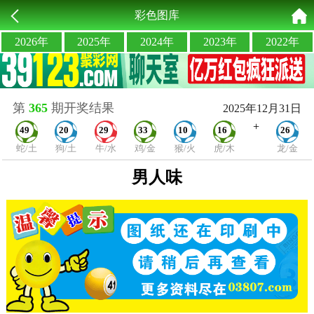
彩色图库
2026年
2025年
2024年
2023年
2022年
第
365
期开奖结果
2025年12月31日
+
49
20
29
33
10
16
26
蛇/土
狗/土
牛/水
鸡/金
猴/火
虎/木
龙/金
男人味