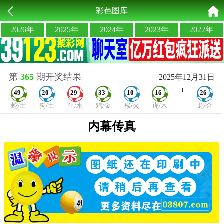
彩色图库
2026年
2025年
2024年
2023年
2022年
第
365
期开奖结果
2025年12月31日
+
49
20
29
33
10
16
26
蛇/土
狗/土
牛/水
鸡/金
猴/火
虎/木
龙/金
内幕传真