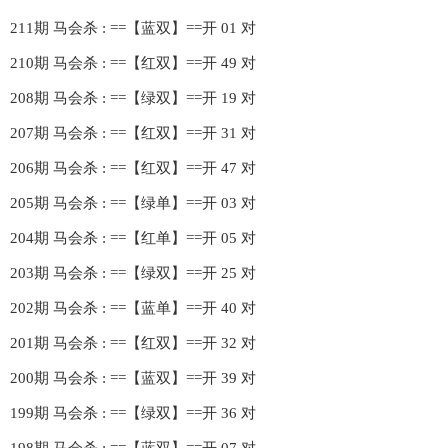
211期 马会杀 : ==【蓝双】==开 01 对
210期 马会杀 : ==【红双】==开 49 对
208期 马会杀 : ==【绿双】==开 19 对
207期 马会杀 : ==【红双】==开 31 对
206期 马会杀 : ==【红双】==开 47 对
205期 马会杀 : ==【绿单】==开 03 对
204期 马会杀 : ==【红单】==开 05 对
203期 马会杀 : ==【绿双】==开 25 对
202期 马会杀 : ==【蓝单】==开 40 对
201期 马会杀 : ==【红双】==开 32 对
200期 马会杀 : ==【蓝双】==开 39 对
199期 马会杀 : ==【绿双】==开 36 对